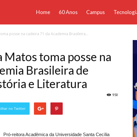
Home
60 Anos
Campus
Tecnologi
ícias
 toma posse na cadeira 71 da Academia Brasileira...
santa
na Matos toma posse na
emia Brasileira de
stória e Literatura
950
lhar no Twitter
Pró-reitora Acadêmica da Universidade Santa Cecília