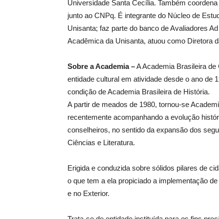
Universidade Santa Cecília. Também coordena 
junto ao CNPq. É integrante do Núcleo de Estu
Unisanta; faz parte do banco de Avaliadores A
Acadêmica da Unisanta, atuou como Diretora 
Sobre a Academia –
A Academia Brasileira de C
entidade cultural em atividade desde o ano de 
condição de Academia Brasileira de História.
A partir de meados de 1980, tornou-se Academia 
recentemente acompanhando a evolução histór
conselheiros, no sentido da expansão dos segu
Ciências e Literatura.
Erigida e conduzida sobre sólidos pilares de ci
o que tem a ela propiciado a implementação de 
e no Exterior.
Trata-se de entidade instituída para os fins pre