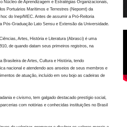
o Núcleo de Aprendizagem e Estratégias Organizacionais,
dos Portuários Marítimos e Terrestres (Nepomt) da
d hoc do Inep/MEC. Antes de assumir a Pró-Reitoria
da Pós-Graduação Lato Sensu e Extensão da Universidade.
iências, Artes, História e Literatura (Abrasci) é uma
1910, de quando datam seus primeiros registros, na
Brasileira de Artes, Cultura e História, tendo
ica nacional e atendendo aos anseios de seus membros e
imentos de atuação, incluído em seu bojo as cadeiras de
dadania e civismo, tem galgado destacado prestígio social,
parcerias com notórias e conhecidas instituições no Brasil
cípuos de valorizar, promover e divulgar os valores morais e