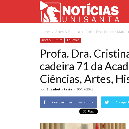
Not
Home
Artes & Cultura
Profa. Dra. Cristina Matos
Uni
Artes & Cultura
Educação
Profa. Dra. Cristi
cadeira 71 da Acad
Ciências, Artes, Hi
por
Elizabeth Faria
-
05/07/2023
Compartilhar no Facebook
Comparti