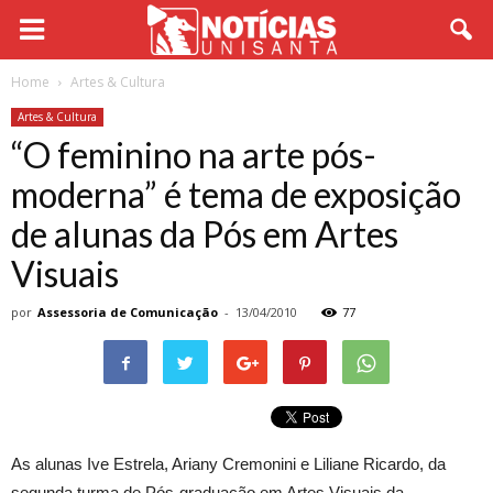
Home
Artes & Cultura
Artes & Cultura
“O feminino na arte pós-
moderna” é tema de exposição
de alunas da Pós em Artes
Visuais
por
Assessoria de Comunicação
-
13/04/2010
77
As alunas Ive Estrela, Ariany Cremonini e Liliane Ricardo, da
segunda turma de Pós-graduação em Artes Visuais da