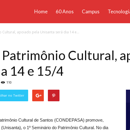
Home
60 Anos
Campus
Tecnologi
ícias
 Cultural, apoiado pela Unisanta será dia 14 e...
santa
 Patrimônio Cultural, a
ia 14 e 15/4
110
lhar no Twitter
 Patrimônio Cultural de Santos (CONDEPASA) promove,
(Unisanta), o 1º Seminário do Patrimônio Cultural. No dia