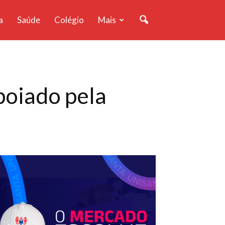
a
Saúde
Colégio
Mais
poiado pela