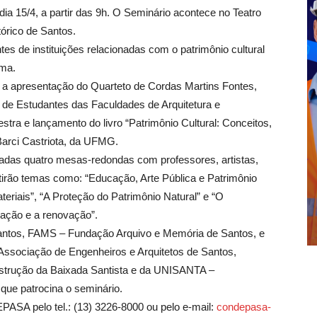
ia 15/4, a partir das 9h. O Seminário acontece no Teatro
órico de Santos.
s de instituições relacionadas com o patrimônio cultural
ema.
erá a apresentação do Quarteto de Cordas Martins Fontes,
 de Estudantes das Faculdades de Arquitetura e
tra e lançamento do livro “Patrimônio Cultural: Conceitos,
 Barci Castriota, da UFMG.
lizadas quatro mesas-redondas com professores, artistas,
tirão temas como: “Educação, Arte Pública e Patrimônio
teriais”, “A Proteção do Patrimônio Natural” e “O
vação e a renovação”.
Santos, FAMS – Fundação Arquivo e Memória de Santos, e
 Associação de Engenheiros e Arquitetos de Santos,
rução da Baixada Santista e da UNISANTA –
 que patrocina o seminário.
ASA pelo tel.: (13) 3226-8000 ou pelo e-mail:
condepasa-