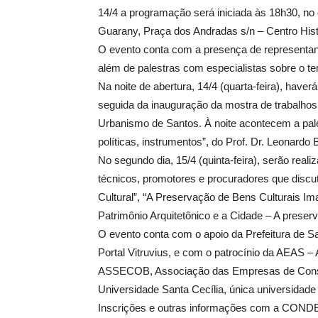
14/4 a programação será iniciada às 18h30, no d
Guarany, Praça dos Andradas s/n – Centro Hist
O evento conta com a presença de representante
além de palestras com especialistas sobre o t
Na noite de abertura, 14/4 (quarta-feira), hav
seguida da inauguração da mostra de trabalhos
Urbanismo de Santos. À noite acontecem a pales
políticas, instrumentos”, do Prof. Dr. Leonardo
No segundo dia, 15/4 (quinta-feira), serão rea
técnicos, promotores e procuradores que discu
Cultural”, “A Preservação de Bens Culturais Ima
Patrimônio Arquitetônico e a Cidade – A preser
O evento conta com o apoio da Prefeitura de 
Portal Vitruvius, e com o patrocínio da AEAS –
ASSECOB, Associação das Empresas de Const
Universidade Santa Cecília, única universidade
Inscrições e outras informações com a CONDEP