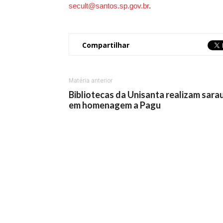
secult@santos.sp.gov.br
.
Compartilhar
Matéria anterior
Bibliotecas da Unisanta realizam sara
em homenagem a Pagu