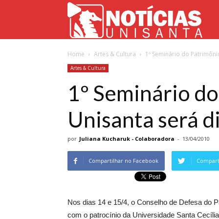
Not
Home
Artes & Cultura
1º Seminário do Patrimônio
Uni
Artes & Cultura
1º Seminário do
Unisanta será d
por
Juliana Kucharuk - Colaboradora
-
13/04/2010
Compartilhar no Facebook
Comparti
Nos dias 14 e 15/4, o Conselho de Defesa do
com o patrocínio da Universidade Santa Cecília 