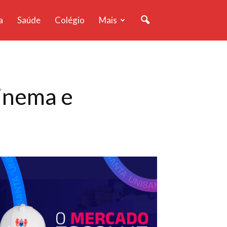
a
Saúde
Colégio
Mais
cinema e