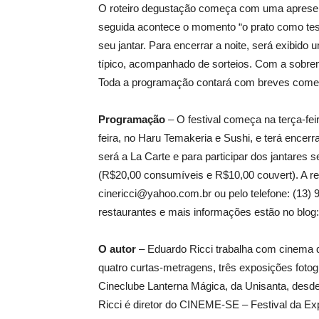
O roteiro degustação começa com uma apresent
seguida acontece o momento “o prato como tes
seu jantar. Para encerrar a noite, será exibid
típico, acompanhado de sorteios. Com a sobre
Toda a programação contará com breves comen
Programação
– O festival começa na terça-feir
feira, no Haru Temakeria e Sushi, e terá encerra
será a La Carte e para participar dos jantares 
(R$20,00 consumíveis e R$10,00 couvert). A rese
cinericci@yahoo.com.br ou pelo telefone: (13)
restaurantes e mais informações estão no blo
O autor
– Eduardo Ricci trabalha com cinema de
quatro curtas-metragens, três exposições foto
Cineclube Lanterna Mágica, da Unisanta, desd
Ricci é diretor do CINEME-SE – Festival da Ex