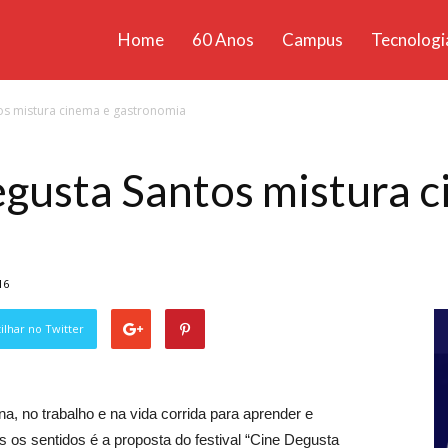
Home
60 Anos
Campus
Tecnologi
ícias
tos mistura cinema e gastronomia
santa
egusta Santos mistura 
16
lhar no Twitter
 no trabalho e na vida corrida para aprender e
 os sentidos é a proposta do festival “Cine Degusta