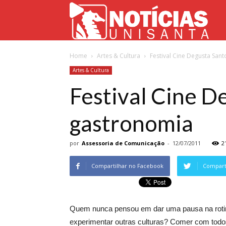
Not
Home
Artes & Cultura
Festival Cine Degusta San
Uni
Artes & Cultura
Festival Cine D
gastronomia
por
Assessoria de Comunicação
-
12/07/2011
2
Compartilhar no Facebook
Comparti
Quem nunca pensou em dar uma pausa na rotina,
experimentar outras culturas? Comer com todos