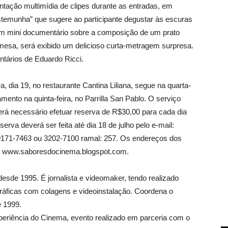
ação multimídia de clipes durante as entradas, em
temunha” que sugere ao participante degustar às escuras
o um mini documentário sobre a composição de um prato
mesa, será exibido um delicioso curta-metragem surpresa.
tários de Eduardo Ricci.
a, dia 19, no restaurante Cantina Liliana, segue na quarta-
mento na quinta-feira, no Parrilla San Pablo. O serviço
será necessário efetuar reserva de R$30,00 para cada dia
rva deverá ser feita até dia 18 de julho pelo e-mail:
 9171-7463 ou 3202-7100 ramal: 257. Os endereços dos
g: www.saboresdocinema.blogspot.com.
sde 1995. É jornalista e videomaker, tendo realizado
gráficas com colagens e videoinstalação. Coordena o
e 1999.
periência do Cinema, evento realizado em parceria com o