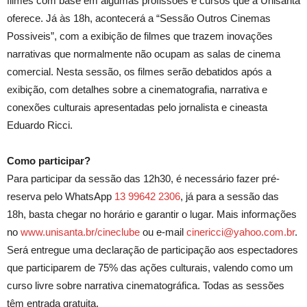
filmes com base em algumas profissões e cursos que a Unisanta
oferece. Já às 18h, acontecerá a “Sessão Outros Cinemas
Possiveis”, com a exibição de filmes que trazem inovações
narrativas que normalmente não ocupam as salas de cinema
comercial. Nesta sessão, os filmes serão debatidos após a
exibição, com detalhes sobre a cinematografia, narrativa e
conexões culturais apresentadas pelo jornalista e cineasta
Eduardo Ricci.
Como participar?
Para participar da sessão das 12h30, é necessário fazer pré-
reserva pelo WhatsApp
13 99642 2306
, já para a sessão das
18h, basta chegar no horário e garantir o lugar. Mais informações
no
www.unisanta.br/cineclube
ou e-mail
cinericci@yahoo.com.br
.
Será entregue uma declaração de participação aos espectadores
que participarem de 75% das ações culturais, valendo como um
curso livre sobre narrativa cinematográfica. Todas as sessões
têm entrada gratuita.