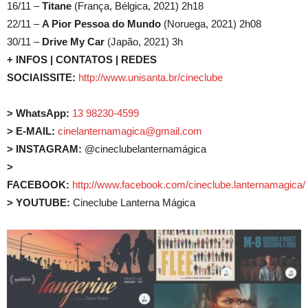
16/11 –
Titane
(França, Bélgica, 2021) 2h18
22/11 –
A Pior Pessoa do Mundo
(Noruega, 2021) 2h08
30/11 –
Drive My Car
(Japão, 2021) 3h
+ INFOS | CONTATOS | REDES
SOCIAIS
SITE:
http://www.unisanta.br/cineclube
> WhatsApp:
13 98230-4599
> E-MAIL:
cinelanternamagica@gmail.com
> INSTAGRAM:
@cineclubelanternamágica
>
FACEBOOK:
http://www.facebook.com/cineclube.lanternamagica/
> YOUTUBE:
Cineclube Lanterna Mágica