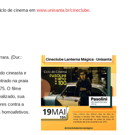
ciclo de cinema em
www.unisanta.br/cineclube
.
rara. (Dur.:
do cineasta e
ntrado na praia
75. O filme
alizado, sua
res contra a
s homoafetivos.