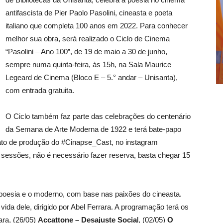
antifascista de Pier Paolo Pasolini, cineasta e poeta
italiano que completa 100 anos em 2022. Para conhecer
melhor sua obra, será realizado o Ciclo de Cinema
“Pasolini – Ano 100”, de 19 de maio a 30 de junho,
sempre numa quinta-feira, às 15h, na Sala Maurice
Legeard de Cinema (Bloco E – 5.° andar – Unisanta),
com entrada gratuita.
O Ciclo também faz parte das celebrações do centenário
da Semana de Arte Moderna de 1922 e terá bate-papo
rmato de produção do #Cinapse_Cast, no instagram
 sessões, não é necessário fazer reserva, basta chegar 15
a poesia e o moderno, com base nas paixões do cineasta.
vida dele, dirigido por Abel Ferrara. A programação terá os
ara, (26/05)
Accattone – Desajuste Socia
l, (02/05)
O