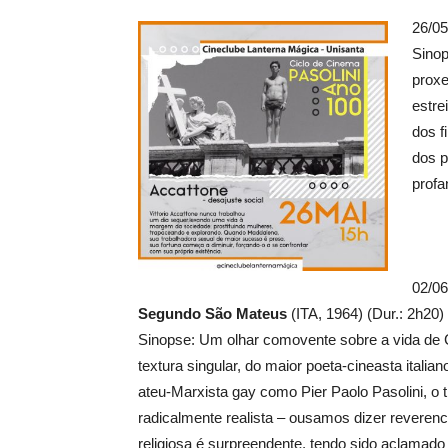
26/0
Sinop
proxe
estre
dos f
dos p
profa
02/0
Segundo São Mateus
(ITA, 1964) (Dur.: 2h20)
Sinopse: Um olhar comovente sobre a vida de 
textura singular, do maior poeta-cineasta italia
ateu-Marxista gay como Pier Paolo Pasolini, o 
radicalmente realista – ousamos dizer reverenc
religiosa é surpreendente, tendo sido aclamado 