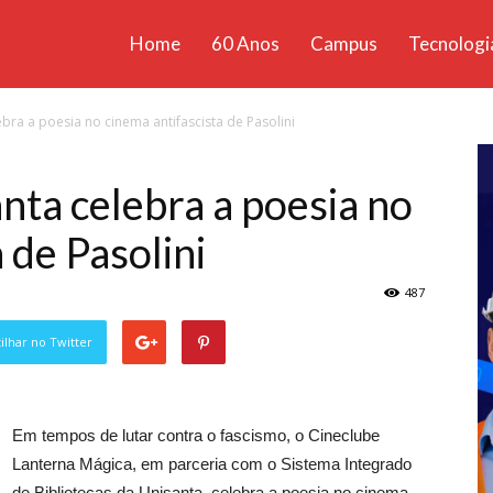
Home
60 Anos
Campus
Tecnologi
ícias
bra a poesia no cinema antifascista de Pasolini
santa
nta celebra a poesia no
 de Pasolini
487
lhar no Twitter
Em tempos de lutar contra o fascismo, o Cineclube
Lanterna Mágica, em parceria com o Sistema Integrado
de Bibliotecas da Unisanta, celebra a poesia no cinema