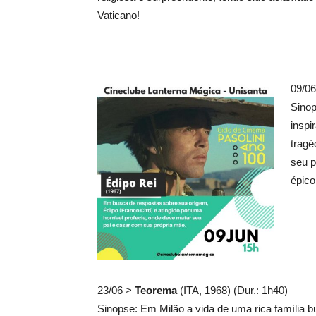
Vaticano!
09/0
Sino
inspi
tragé
seu p
épico
23/06 >
Teorema
(ITA, 1968) (Dur.: 1h40)
Sinopse: Em Milão a vida de uma rica família 