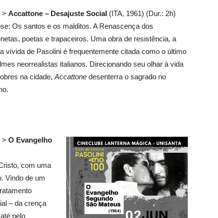
5 >
Accattone – Desajuste Social
(ITA, 1961) (Dur.: 2h)
se: Os santos e os malditos. A Renascença dos
netas, poetas e trapaceiros. Uma obra de resistência, a
ia vívida de Pasolini é frequentemente citada como o último
ilmes neorrealistas italianos. Direcionando seu olhar à vida
obres na cidade,
Accattone
desenterra o sagrado no
no.
6 >
O Evangelho
Cristo, com uma
no. Vindo de um
tratamento
ial – da crença
até pelo