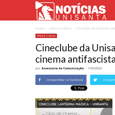
Not
Home
Artes & Cultura
Cineclube da Unisanta cele
Uni
Artes & Cultura
Cineclube da Unisa
cinema antifascista
por
Assessoria de Comunicação
-
11/05/2022
Compartilhar no Facebook
Comparti