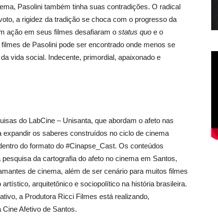
ma, Pasolini também tinha suas contradições. O radical
oto, a rigidez da tradição se choca com o progresso da
s em ação em seus filmes desafiaram o
status quo
e o
 filmes de Pasolini pode ser encontrado onde menos se
da vida social. Indecente, primordial, apaixonado e
quisas do LabCine – Unisanta, que abordam o afeto nas
a expandir os saberes construídos no ciclo de cinema
s dentro do formato do #Cinapse_Cast. Os conteúdos
 pesquisa da cartografia do afeto no cinema em Santos,
 amantes de cinema, além de ser cenário para muitos filmes
tístico, arquitetônico e sociopolítico na história brasileira.
tivo, a Produtora Ricci Filmes está realizando,
Cine Afetivo de Santos.