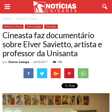
Home
Artes & Cultura
Artes & Cultura
Comunicação
Educação
Cineasta faz documentário
sobre Elver Savietto, artista e
professor da Unisanta
por
Elaine Saboya
-
26/10/2017
745