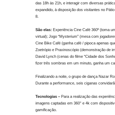
das 18h às 21h, e interagir com diversas práti
expandido, à disposição dos visitantes no Pát
8.
São elas:
Experiência Cine Café 360º (toma um
virtual); Jogo “Mysterium” (mesa com jogadore
Cine Bike Café (ganha café / pipoca apenas q
Zoetrópio e Praxinoscópio (demonstração de i
David Lynch (cenas do filme “Cidade dos Sonho
fizer três sombras em um minuto, ganha um caf
Finalizando a noite, o grupo de dança Nazar R
Durante a performance, seis ciganas convidarão
Tecnologias –
Para a realização das experiênci
imagens captadas em 360° e 4k com dispositivo
gamificação.