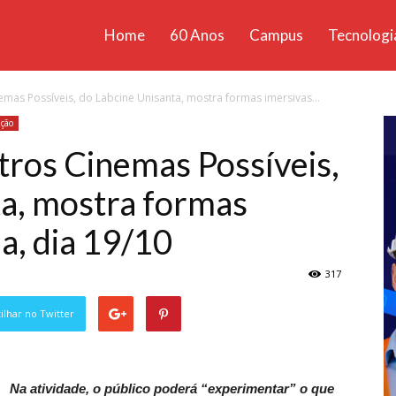
Home
60 Anos
Campus
Tecnologi
ícias
emas Possíveis, do Labcine Unisanta, mostra formas imersivas...
santa
ção
tros Cinemas Possíveis,
ta, mostra formas
a, dia 19/10
317
lhar no Twitter
Na atividade, o público poderá “experimentar” o que