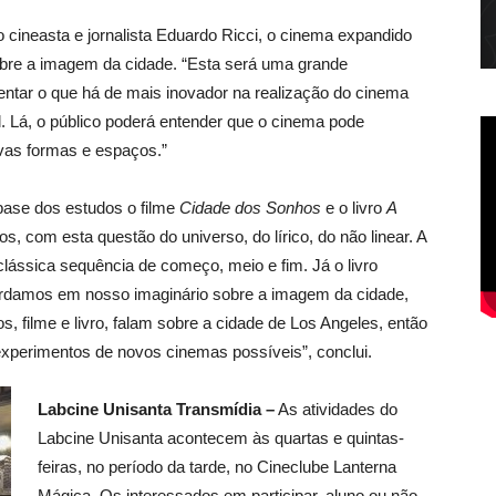
 cineasta e jornalista Eduardo Ricci, o cinema expandido
bre a imagem da cidade. “Esta será uma grande
ntar o que há de mais inovador na realização do cinema
el. Lá, o público poderá entender que o cinema pode
ovas formas e espaços.”
base dos estudos o filme
Cidade dos Sonhos
e o livro
A
os, com esta questão do universo, do lírico, do não linear. A
clássica sequência de começo, meio e fim. Já o livro
ardamos em nosso imaginário sobre a imagem da cidade,
, filme e livro, falam sobre a cidade de Los Angeles, então
experimentos de novos cinemas possíveis”, conclui.
Labcine Unisanta Transmídia –
As atividades do
Labcine Unisanta acontecem às quartas e quintas-
feiras, no período da tarde, no Cineclube Lanterna
Mágica. Os interessados em participar, aluno ou não