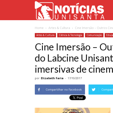
Not
Home
Artes & Cultura
Cine Imersão – Outros Cin
Uni
Artes & Cultura
Ciência & Tecnologia
Comunicação
Educa
Cine Imersão – Ou
do Labcine Unisan
imersivas de cinem
por
Elizabeth Faria
-
17/10/2017
Compartilhar no Facebook
Comparti