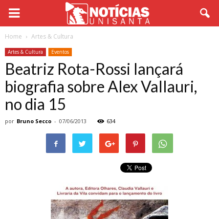
Home
Artes & Cultura
Artes & Cultura
Eventos
Beatriz Rota-Rossi lançará
biografia sobre Alex Vallauri,
no dia 15
por
Bruno Secco
-
07/06/2013
634