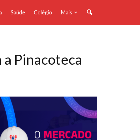
a
Saúde
Colégio
Mais
m a Pinacoteca