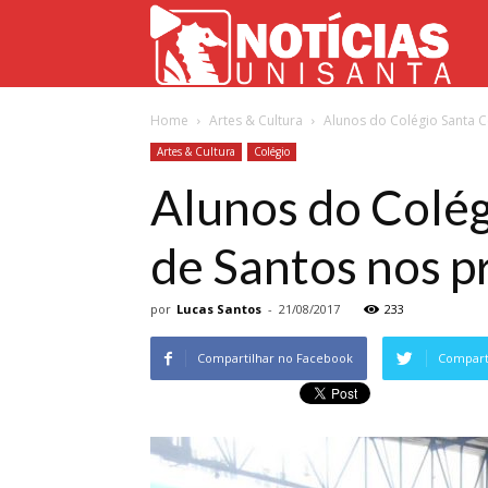
Not
Home
Artes & Cultura
Alunos do Colégio Santa Ce
Uni
Artes & Cultura
Colégio
Alunos do Colég
de Santos nos p
por
Lucas Santos
-
21/08/2017
233
Compartilhar no Facebook
Comparti