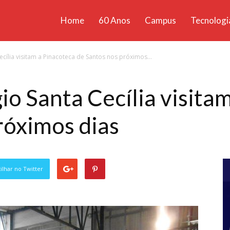
Home
60 Anos
Campus
Tecnologi
ícias
cília visitam a Pinacoteca de Santos nos próximos...
santa
io Santa Cecília visita
róximos dias
lhar no Twitter