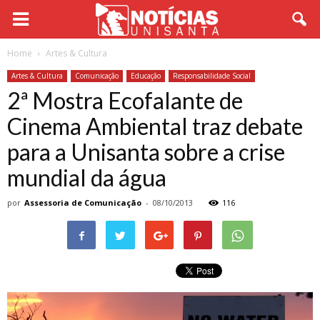
Home
Artes & Cultura
Artes & Cultura
Comunicação
Educação
Responsabilidade Social
2ª Mostra Ecofalante de
Cinema Ambiental traz debate
para a Unisanta sobre a crise
mundial da água
por
Assessoria de Comunicação
-
08/10/2013
116