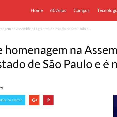
Home
60 Anos
Campus
Tecnologi
ícias
nagem na Assembleia Legislativa do estado de São Paulo e...
santa
e homenagem na Assem
stado de São Paulo e é 
79
lhar no Twitter