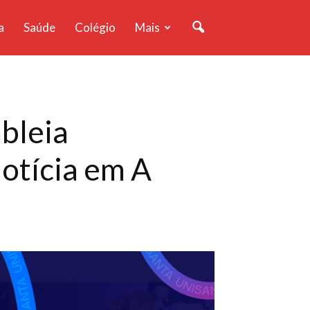
a
Saúde
Colégio
Mais
bleia
notícia em A