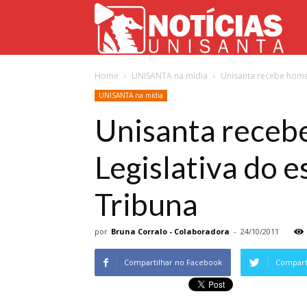
Not
Home
UNISANTA na mídia
Unisanta recebe home
Uni
UNISANTA na mídia
Unisanta receb
Legislativa do e
Tribuna
por
Bruna Corralo - Colaboradora
-
24/10/2011
Compartilhar no Facebook
Comparti