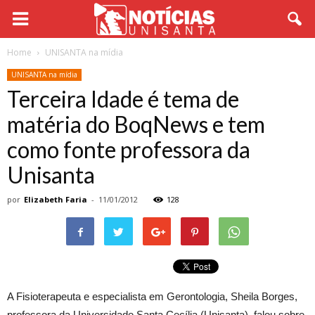
Home
UNISANTA na mídia
UNISANTA na mídia
Terceira Idade é tema de
matéria do BoqNews e tem
como fonte professora da
Unisanta
por
Elizabeth Faria
-
11/01/2012
128
A Fisioterapeuta e especialista em Gerontologia, Sheila Borges,
professora da Universidade Santa Cecília (Unisanta), falou sobre