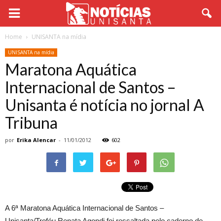
Home
UNISANTA na mídia
UNISANTA na mídia
Maratona Aquática
Internacional de Santos –
Unisanta é notícia no jornal A
Tribuna
por
Erika Alencar
-
11/01/2012
602
A 6ª Maratona Aquática Internacional de Santos –
Unisanta/Troféu Renata Agondi foi ressaltada pelo caderno de