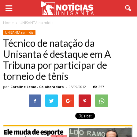
Home
UNISANTA na mídia
UNISANTA na mídia
Técnico de natação da
Unisanta é destaque em A
Tribuna por participar de
torneio de tênis
por
Caroline Leme - Colaboradora
-
05/09/2012
257