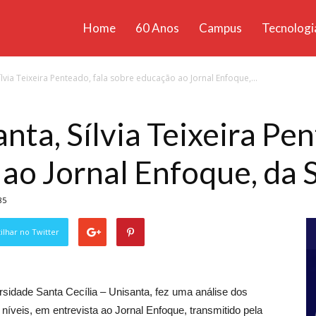
Home
60 Anos
Campus
Tecnologi
ícias
ílvia Teixeira Penteado, fala sobre educação ao Jornal Enfoque,...
santa
nta, Sílvia Teixeira Pen
ao Jornal Enfoque, da 
85
lhar no Twitter
versidade Santa Cecília – Unisanta, fez uma análise dos
níveis, em entrevista ao Jornal Enfoque, transmitido pela