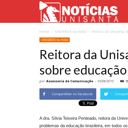
Not
Home
UNISANTA na mídia
Reitora da Unisanta, S
Uni
UNISANTA na mídia
Reitora da Unisa
sobre educação 
por
Assessoria de Comunicação
-
05/08/2013
1
Compartilhar no Facebook
Comparti
A dra. Sílvia Teixeira Penteado, reitora da Uni
problemas da educação brasileira, em todos os 