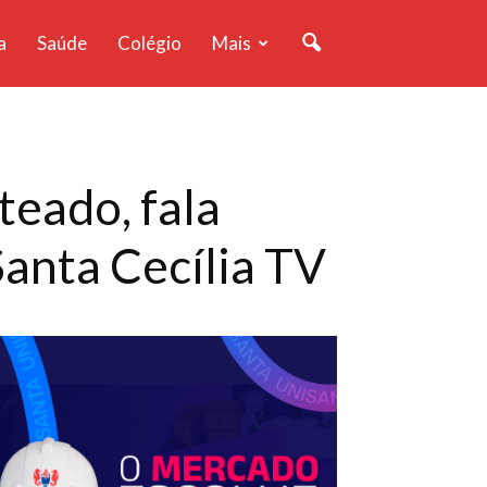
a
Saúde
Colégio
Mais
teado, fala
Santa Cecília TV