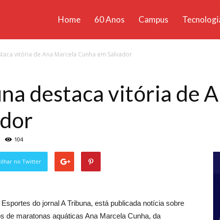
Home
60 Anos
Campus
Tecnologi
ícias
staca vitória de Ana Marcela Cunha em Salvador
santa
una destaca vitória de 
ador
104
lhar no Twitter
sportes do jornal A Tribuna, está publicada notícia sobre
ros de maratonas aquáticas Ana Marcela Cunha, da