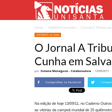
Not
Home
UNISANTA na mídia
O Jornal A Tribuna de
Uni
UNISANTA na mídia
O Jornal A Trib
Cunha em Salv
por
Simone Menegussi - Colaboradora
-
13/09/2011
Compartilhar no Facebook
Comparti
Na edição de hoje 13/09/11, no Caderno Outros E
as vitórias da campeã mundial de 25 quilômet