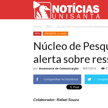
Not
Home
NPH
Núcleo de Pesquisas Hidrodinâmicas d
Uni
NPH
UNISANTA na mídia
Núcleo de Pesqu
alerta sobre re
por
Assessoria de Comunicação
-
18/07/2016
3
Compartilhar no Facebook
Comparti
Colaborador: Rafael Souza