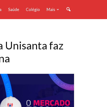
a
Saúde
Colégio
Mais
 Unisanta faz
una