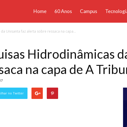
Home
60 Anos
Campus
Tecnologi
ícias
a Unisanta faz alerta sobre ressaca na capa...
santa
isas Hidrodinâmicas da
ssaca na capa de A Trib
17
lhar no Twitter