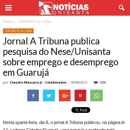
Home
UNISANTA na mídia
UNISANTA na mídia
Jornal A Tribuna publica
pesquisa do Nese/Unisanta
sobre emprego e desemprego
em Guarujá
por
Claudio Mascaro Jr - Colaborador
-
08/08/2012
1200
Nesta quarta-feira, dia 8, o jornal
A Tribuna
publicou, na página A-
12, caderno Cidades/Guarujá, uma pesquisa realizada pelo