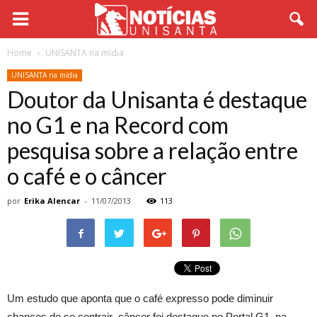
Home
UNISANTA na mídia
UNISANTA na mídia
Doutor da Unisanta é destaque
no G1 e na Record com
pesquisa sobre a relação entre
o café e o câncer
por
Erika Alencar
-
11/07/2013
113
Um estudo que aponta que o café expresso pode diminuir
chances de se contrair câncer foi destaque no Portal G1, na