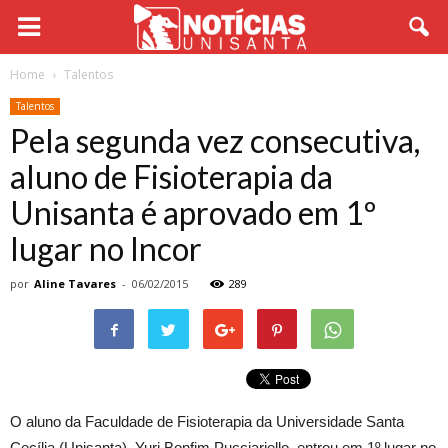
Home
Talentos
Talentos
Pela segunda vez consecutiva,
aluno de Fisioterapia da
Unisanta é aprovado em 1º
lugar no Incor
por
Aline Tavares
-
06/02/2015
289
O aluno da Faculdade de Fisioterapia da Universidade Santa
Cecília (Unisanta), Yuri Bonfim Pucciariello, entrou em 1º lugar no