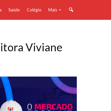
a
Saúde
Colégio
Mais
ritora Viviane