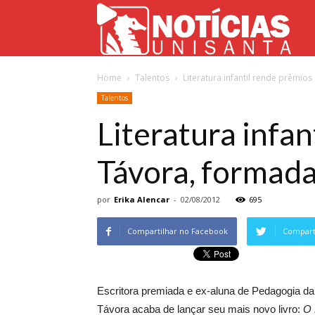
Not
Home
Talentos
Literatura infantil rende prêmios
Uni
Talentos
Literatura infan
Távora, formada
por
Erika Alencar
-
02/08/2012
695
Compartilhar no Facebook
Comparti
Escritora premiada e ex-aluna de Pedagogia da
Távora acaba de lançar seu mais novo livro:
O 