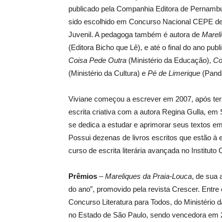
publicado pela Companhia Editora de Pernamb
sido escolhido em Concurso Nacional CEPE de Li
Juvenil. A pedagoga também é autora de
Marel
(Editora Bicho que Lê), e até o final do ano pub
Coisa Pede Outra
(Ministério da Educação),
Co
(Ministério da Cultura) e
Pé de Limerique
(Pand
Viviane começou a escrever em 2007, após ter p
escrita criativa com a autora Regina Gulla, em
se dedica a estudar e aprimorar seus textos e
Possui dezenas de livros escritos que estão à e
curso de escrita literária avançada no Institut
Prêmios
–
Mareliques da Praia-Louca
, de sua 
do ano”, promovido pela revista Crescer. Entre o
Concurso Literatura para Todos, do Ministério 
no Estado de São Paulo, sendo vencedora em 2