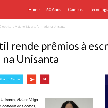
Home
60 Anos
Campus
Tecnologi
ícias
 à escritora Viviane Távora, formada na Unisanta
santa
til rende prêmios à esc
 na Unisanta
lhar no Twitter
 Unisanta, Viviane Veiga
Decifrador de Poemas
,