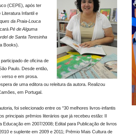
uco (CEPE), após ter
teratura Infantil e
iques da Praia-Louca
licará
Pé de Alguma
rdel de Santa Teresinha
a Books).
articipado de oficina de
 São Paulo. Desde então,
m verso e em prosa.
spera de uma editora ou releitura da autora. Realizou
o Camões, em Portugal.
autoria, foi selecionado entre os “30 melhores livros-infantis
s principais prêmios literários que já recebeu estão: II
da Educação em 2007/2008; Edital para Publicação de livros
010 e suplente em 2009 e 2011; Prêmio Mais Cultura de