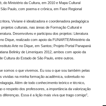
é, do Ministério da Cultura, em 2010 e Mapa Cultural
de São Paulo, com poema e crônica, em Fase Regional
ritora, Viviane é idealizadora e coordenadora pedagógica
 projetos culturais, nas áreas de Formação Cultural e
iteratura. Desenvolveu e participou dos projetos: Literatura
 no Dique, realizado com apoio da FUNARTE/Ministério da
Instituto Arte no Dique, em Santos; Projeto Portal Panapaná
atiana Belinky de Limeriques 2012, ambos com apoio da
de Cultura do Estado de São Paulo, entre outros.
que somos o que vivemos. Eu sou o que sou também pelas
as vividas na minha formação acadêmica, sobretudo no
dagogia. Além de todo conhecimento teórico e técnico,
o o respeito dos professores, a importância da valorização
as diferenças. Essa é a lição mais viva que trago comigo”,