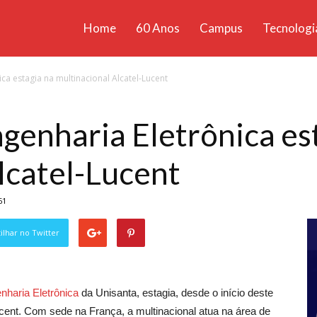
Home
60 Anos
Campus
Tecnologi
ícias
a estagia na multinacional Alcatel-Lucent
santa
enharia Eletrônica es
lcatel-Lucent
61
lhar no Twitter
nharia Eletrônica
da Unisanta, estagia, desde o início deste
cent. Com sede na França, a multinacional atua na área de