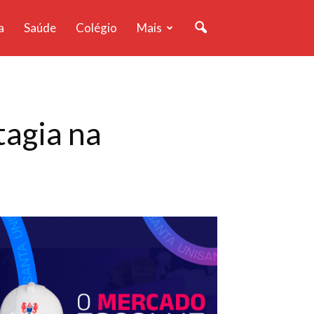
a
Saúde
Colégio
Mais
tagia na