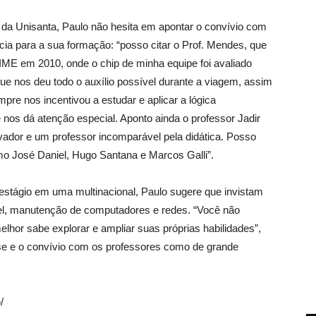
a da Unisanta, Paulo não hesita em apontar o convívio com
ia para a sua formação: “posso citar o Prof. Mendes, que
IME em 2010, onde o chip de minha equipe foi avaliado
ue nos deu todo o auxílio possível durante a viagem, assim
mpre nos incentivou a estudar e aplicar a lógica
e nos dá atenção especial. Aponto ainda o professor Jadir
vador e um professor incomparável pela didática. Posso
omo José Daniel, Hugo Santana e Marcos Galli”.
stágio em uma multinacional, Paulo sugere que invistam
cel, manutenção de computadores e redes. “Você não
elhor sabe explorar e ampliar suas próprias habilidades”,
use e o convívio com os professores como de grande
o
/