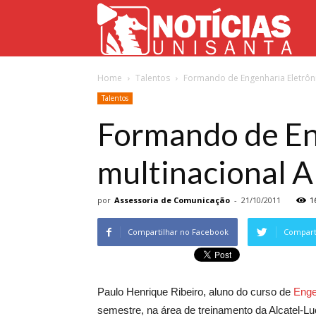
Not
Home
Talentos
Formando de Engenharia Eletrônic
Uni
Talentos
Formando de Eng
multinacional A
por
Assessoria de Comunicação
-
21/10/2011
1
Compartilhar no Facebook
Comparti
Paulo Henrique Ribeiro, aluno do curso de
Enge
semestre, na área de treinamento da Alcatel-Lu