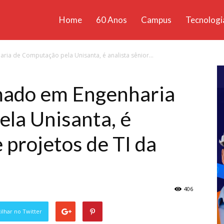
Home
60 Anos
Campus
Tecnologi
ícias
ria de Computação pela Unisanta, é analista sênior...
santa
rmado em Engenharia
la Unisanta, é
e projetos de TI da
406
lhar no Twitter