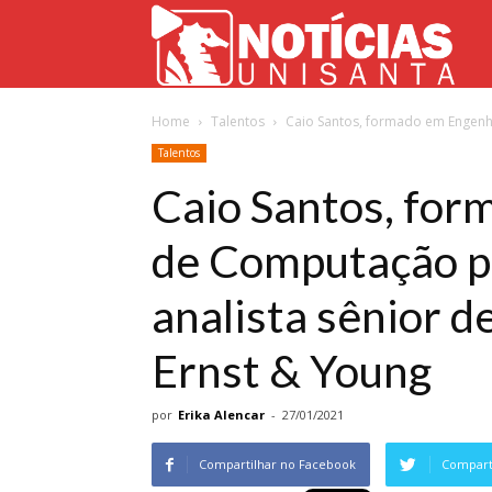
Not
Home
Talentos
Caio Santos, formado em Engenha
Uni
Talentos
Caio Santos, fo
de Computação pe
analista sênior d
Ernst & Young
por
Erika Alencar
-
27/01/2021
Compartilhar no Facebook
Comparti