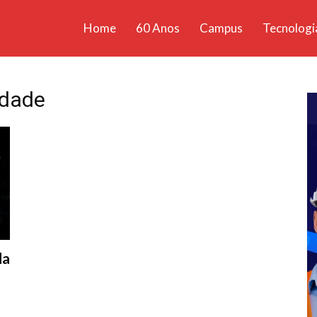
Home
60 Anos
Campus
Tecnologi
ícias
santa
idade
da