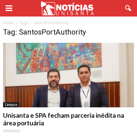
Home
Tags
SantosPortAuthority
Tag: SantosPortAuthority
Campus
Unisanta e SPA fecham parceria inédita na
área portuária
29/06/2022