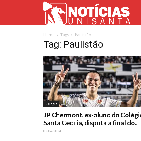
Not
Home
Tags
Paulistão
Uni
Tag: Paulistão
Colégio
JP Chermont, ex-aluno do Colégi
Santa Cecília, disputa a final do...
02/04/2024