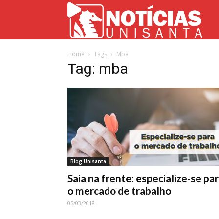
Not
Home
Tags
Mba
Uni
Tag: mba
Blog Unisanta
Saia na frente: especialize-se pa
o mercado de trabalho
05/03/2018