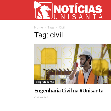
Not
Home
Tags
Civil
Uni
Tag: civil
Blog Unisanta
Engenharia Civil na #Unisanta
25/09/2024