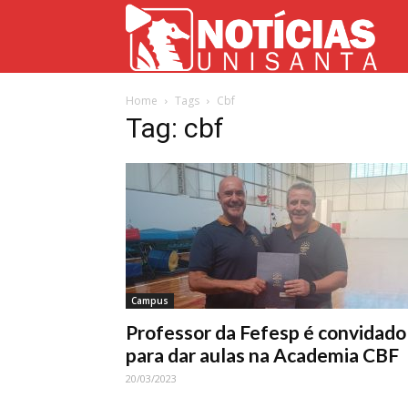
Not
Home
Tags
Cbf
Uni
Tag: cbf
Campus
Professor da Fefesp é convidado
para dar aulas na Academia CBF
20/03/2023