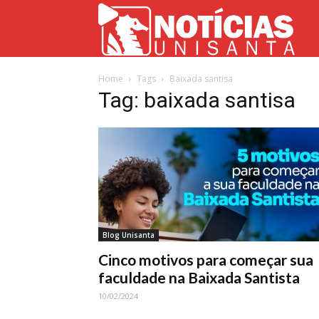
Not
Home
Tags
Baixada santisa
Uni
Tag: baixada santisa
Blog Unisanta
Cinco motivos para começar sua
faculdade na Baixada Santista
10/02/2024