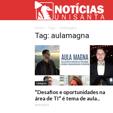
Not
Home
Tags
Aulamagna
Uni
Tag: aulamagna
Campus
“Desafios e oportunidades na
área de TI” é tema de aula...
28/03/2023