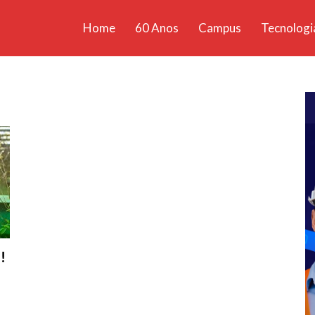
Home
60 Anos
Campus
Tecnologi
ícias
santa
!