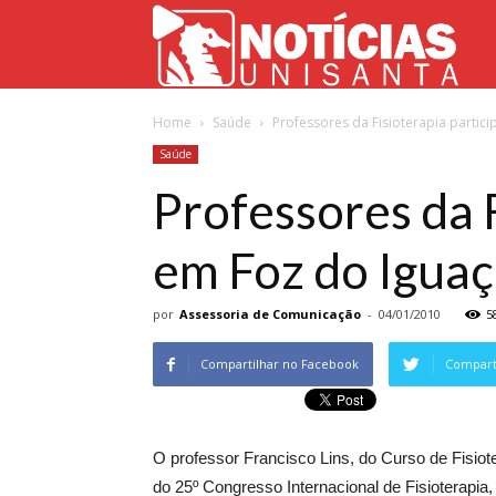
Not
Home
Saúde
Professores da Fisioterapia parti
Uni
Saúde
Professores da 
em Foz do Igua
por
Assessoria de Comunicação
-
04/01/2010
5
Compartilhar no Facebook
Comparti
O professor Francisco Lins, do Curso de Fisiote
do 25º Congresso Internacional de Fisioterapia,