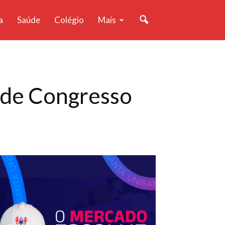
a
Saúde
Colégio
Mais
m de Congresso