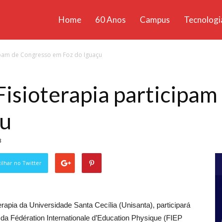
Home
60 Anos
Campus
Tecnologi
ícias
cipam de Congresso em Foz do Iguaçu
santa
Fisioterapia participa
çu
8
lhar no Twitter
rapia da Universidade Santa Cecília (Unisanta), participará
 da Fédération Internationale d’Education Physique (FIEP