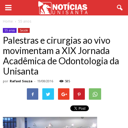
Home
55 anos
55 anos
Saúde
Palestras e cirurgias ao vivo
movimentam a XIX Jornada
Acadêmica de Odontologia da
Unisanta
por
Rafael Souza
-
19/08/2016
585