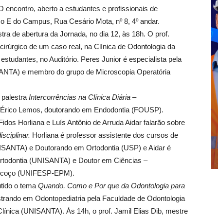
 O encontro, aberto a estudantes e profissionais de
oco E do Campus, Rua Cesário Mota, nº 8, 4º andar.
tra de abertura da Jornada, no dia 12, às 18h. O prof.
irúrgico de um caso real, na Clínica de Odontologia da
studantes, no Auditório. Peres Junior é especialista pela
ANTA) e membro do grupo de Microscopia Operatória
a palestra
Intercorrências na Clínica Diária –
. Érico Lemos, doutorando em Endodontia (FOUSP).
idos Horliana e Luís Antônio de Arruda Aidar falarão sobre
sciplinar.
Horliana é professor assistente dos cursos de
SANTA) e Doutorando em Ortodontia (USP) e Aidar é
rtodontia (UNISANTA) e Doutor em Ciências –
Pescoço (UNIFESP-EPM).
utido o tema
Quando, Como e Por que da Odontologia para
estrando em Odontopediatria pela Faculdade de Odontologia
ínica (UNISANTA). Às 14h, o prof. Jamil Elias Dib, mestre