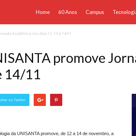
Home
60 Anos
Campus
Tecnologi
ícias
nada Acadêmica nos dias 12, 13 e 14/11
santa
NISANTA promove Jorn
e 14/11
lhar no Twitter
ologia da UNISANTA promove, de 12 a 14 de novembro, a