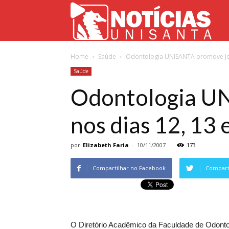
Not
Home
Saúde
Odontologia UNISANTA promove Jor
Uni
Saúde
Odontologia U
nos dias 12, 13 
por
Elizabeth Faria
-
10/11/2007
173
Compartilhar no Facebook
Comparti
O Diretório Acadêmico da Faculdade de Odont