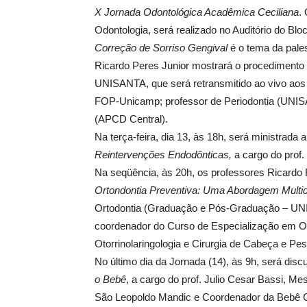
X Jornada Odontológica Acadêmica Ceciliana
.
Odontologia, será realizado no Auditório do Bl
Correção de Sorriso Gengival
é o tema da pales
Ricardo Peres Junior mostrará o procedimento c
UNISANTA, que será retransmitido ao vivo aos e
FOP-Unicamp; professor de Periodontia (UNIS
(APCD Central).
Na terça-feira, dia 13, às 18h, será ministrada 
Reintervenções Endodônticas,
a cargo do prof
Na seqüência, às 20h, os professores Ricardo F
Ortondontia Preventiva: Uma Abordagem Multidi
Ortodontia (Graduação e Pós-Graduação – UNI
coordenador do Curso de Especialização em O
Otorrinolaringologia e Cirurgia de Cabeça e 
No último dia da Jornada (14), às 9h, será disc
o Bebê
, a cargo do prof. Julio Cesar Bassi, M
São Leopoldo Mandic e Coordenador da Bebê Cl