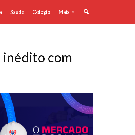
a
Saúde
Colégio
Mais
 inédito com