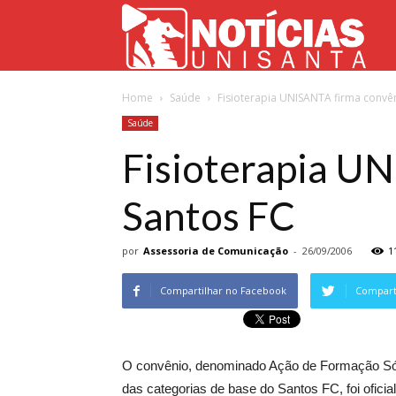
Not
Home
Saúde
Fisioterapia UNISANTA firma convê
Uni
Saúde
Fisioterapia U
Santos FC
por
Assessoria de Comunicação
-
26/09/2006
1
Compartilhar no Facebook
Comparti
O convênio, denominado Ação de Formação Sóci
das categorias de base do Santos FC, foi ofici