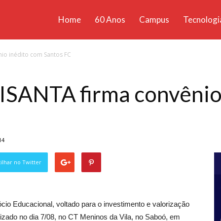
Home
60 Anos
Campus
Tecnologi
ícias
nio inédito com Santos FC
santa
NISANTA firma convênio
14
lhar no Twitter
o Educacional, voltado para o investimento e valorização
alizado no dia 7/08, no CT Meninos da Vila, no Saboó, em