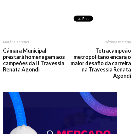
Matéria anterior
Próxima matéria
Câmara Municipal
Tetracampeão
prestará homenagem aos
metropolitano encara o
campeões da II Travessia
maior desafio da carreira
Renata Agondi
na Travessia Renata
Agondi