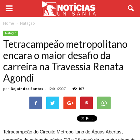
Home
Natação
Natação
Tetracampeão metropolitano
encara o maior desafio da
carreira na Travessia Renata
Agondi
por
Dejair dos Santos
-
12/01/2007
107
Tetracampeão do Circuito Metropolitano de Águas Abertas,
campeão da categoria sênior (20 a 25 anos) da primeira etapa da