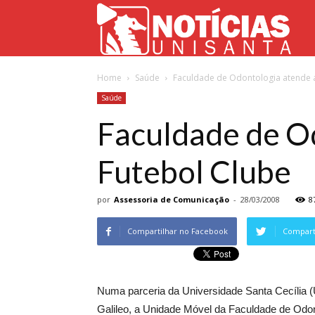
Not
Home
Saúde
Faculdade de Odontologia atende a
Uni
Saúde
Faculdade de Od
Futebol Clube
por
Assessoria de Comunicação
-
28/03/2008
8
Compartilhar no Facebook
Comparti
Numa parceria da Universidade Santa Cecília 
Galileo, a Unidade Móvel da Faculdade de Odonto