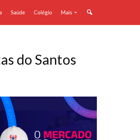
a
Saúde
Colégio
Mais
as do Santos