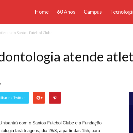
Home
60 Anos
Campus
Tecnologi
ícias
tletas do Santos Futebol Clube
santa
ontologia atende atlet
7
lhar no Twitter
(Unisanta) com o Santos Futebol Clube e a Fundação
logia fará triagens, dia 28/3, a partir das 15h, para