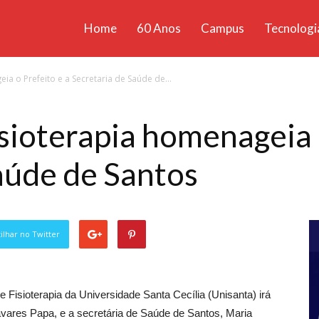
Home
60 Anos
Campus
Tecnologi
ícias
a o Prefeito e a Secretaria de Saúde de...
santa
sioterapia homenageia o
aúde de Santos
lhar no Twitter
 Fisioterapia da Universidade Santa Cecília (Unisanta) irá
avares Papa, e a secretária de Saúde de Santos, Maria