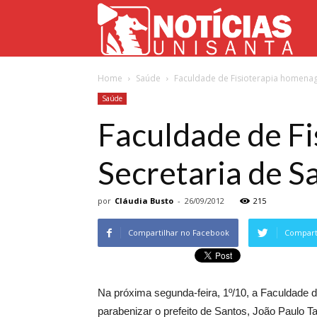
Not
Home
Saúde
Faculdade de Fisioterapia homenagei
Uni
Saúde
Faculdade de Fi
Secretaria de S
por
Cláudia Busto
-
26/09/2012
215
Compartilhar no Facebook
Comparti
Na próxima segunda-feira, 1º/10, a Faculdade de
parabenizar o prefeito de Santos, João Paulo T