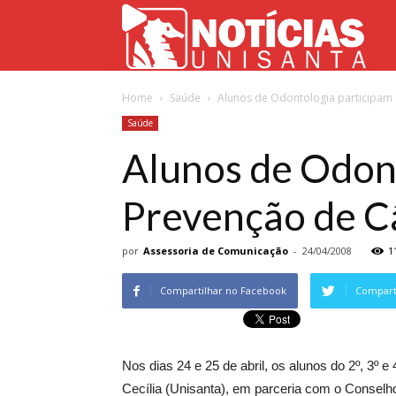
Not
Home
Saúde
Alunos de Odontologia participam
Uni
Saúde
Alunos de Odon
Prevenção de C
por
Assessoria de Comunicação
-
24/04/2008
1
Compartilhar no Facebook
Comparti
Nos dias 24 e 25 de abril, os alunos do 2º, 3º
Cecília (Unisanta), em parceria com o Consel