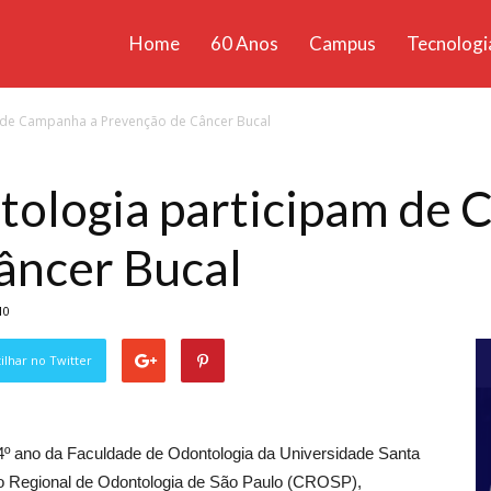
Home
60 Anos
Campus
Tecnologi
ícias
 de Campanha a Prevenção de Câncer Bucal
santa
tologia participam de
âncer Bucal
10
lhar no Twitter
 e 4º ano da Faculdade de Odontologia da Universidade Santa
ho Regional de Odontologia de São Paulo (CROSP),