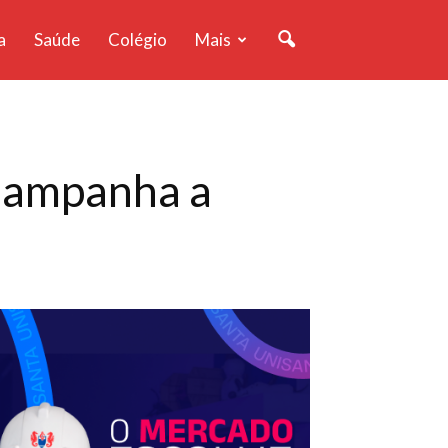
a
Saúde
Colégio
Mais
 Campanha a