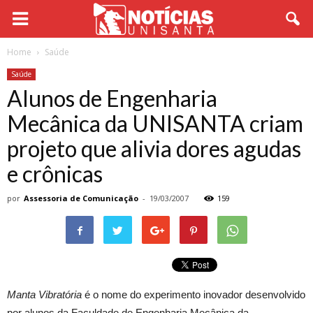
Home
Saúde
Saúde
Alunos de Engenharia
Mecânica da UNISANTA criam
projeto que alivia dores agudas
e crônicas
por
Assessoria de Comunicação
-
19/03/2007
159
Manta Vibratória
é o nome do experimento inovador desenvolvido
por alunos da Faculdade de Engenharia Mecânica da