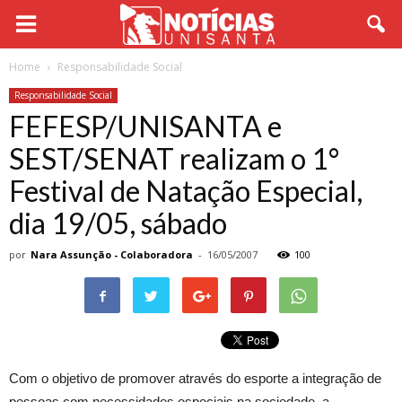
Home
Responsabilidade Social
Responsabilidade Social
FEFESP/UNISANTA e
SEST/SENAT realizam o 1°
Festival de Natação Especial,
dia 19/05, sábado
por
Nara Assunção - Colaboradora
-
16/05/2007
100
Com o objetivo de promover através do esporte a integração de
pessoas com necessidades especiais na sociedade, a