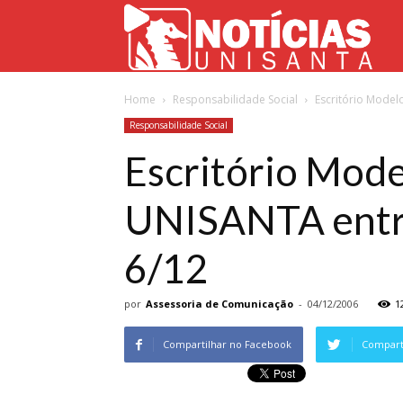
Not
Home
Responsabilidade Social
Escritório Model
Uni
Responsabilidade Social
Escritório Mode
UNISANTA entre
6/12
por
Assessoria de Comunicação
-
04/12/2006
1
Compartilhar no Facebook
Comparti