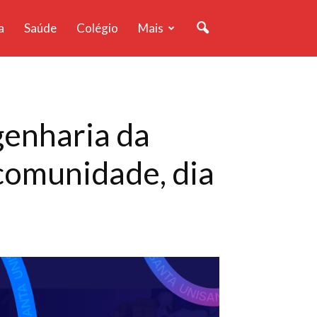
a
Saúde
Colégio
Mais
genharia da
comunidade, dia