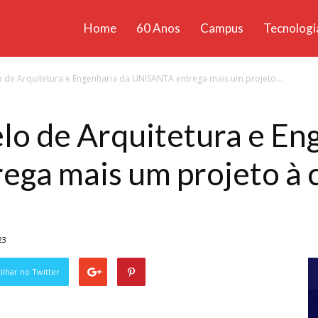
Home
60 Anos
Campus
Tecnologi
ícias
o de Arquitetura e Engenharia da UNISANTA entrega mais um projeto...
santa
lo de Arquitetura e En
ga mais um projeto à 
23
lhar no Twitter