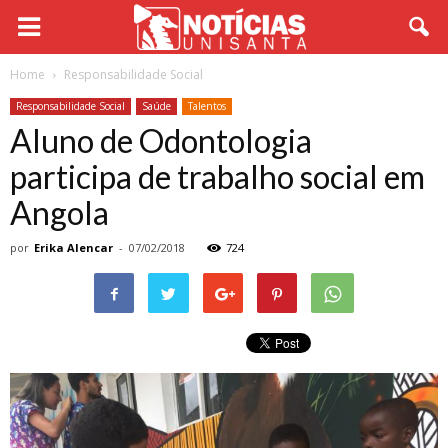
Home
Responsabilidade Social
Responsabilidade Social
Saúde
Talentos
Aluno de Odontologia
participa de trabalho social em
Angola
por
Erika Alencar
-
07/02/2018
724