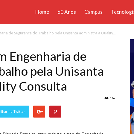
Home
60 Anos
Campus
Tecnologi
ícias
ia de Segurança do Trabalho pela Unisanta administra a Quality...
santa
m Engenharia de
balho pela Unisanta
lity Consulta
162
lhar no Twitter