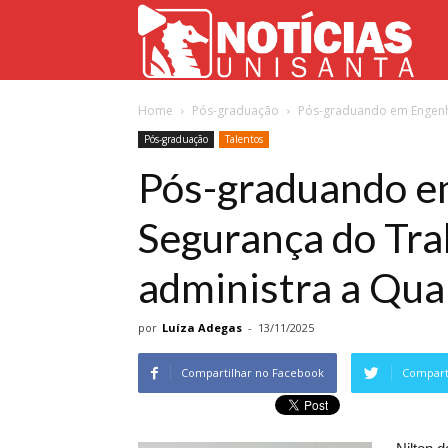
Not
Home
Pós-graduação
Pós-graduando em Engenhar
Uni
Pós-graduação
Talentos
Pós-graduando e
Segurança do Tra
administra a Qua
por
Luíza Adegas
-
13/11/2025
Compartilhar no Facebook
Comparti