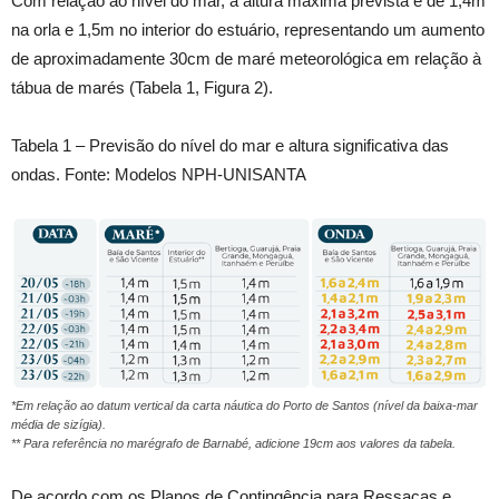
Com relação ao nível do mar, a altura máxima prevista é de 1,4m
na orla e 1,5m no interior do estuário, representando um aumento
de aproximadamente 30cm de maré meteorológica em relação à
tábua de marés (Tabela 1, Figura 2).
Tabela 1 – Previsão do nível do mar e altura significativa das
ondas. Fonte: Modelos NPH-UNISANTA
*Em relação ao datum vertical da carta náutica do Porto de Santos (nível da baixa-mar
média de sizígia).
** Para referência no marégrafo de Barnabé, adicione 19cm aos valores da tabela.
De acordo com os Planos de Contingência para Ressacas e