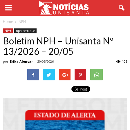
Home
NPH
NPH
nph-destaque
Boletim NPH – Unisanta Nº
13/2026 – 20/05
por
Erika Alencar
-
20/05/2026
106