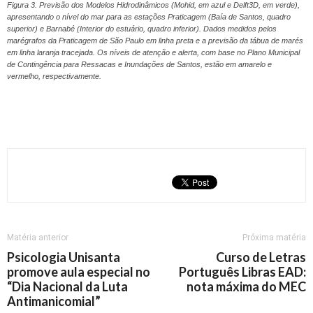
Figura 3. Previsão dos Modelos Hidrodinâmicos (Mohid, em azul e Delft3D, em verde),
apresentando o nível do mar para as estações Praticagem (Baía de Santos, quadro
superior) e Barnabé (Interior do estuário, quadro inferior). Dados medidos pelos
marégrafos da Praticagem de São Paulo em linha preta e a previsão da tábua de marés
em linha laranja tracejada. Os níveis de atenção e alerta, com base no Plano Municipal
de Contingência para Ressacas e Inundações de Santos, estão em amarelo e
vermelho, respectivamente.
Matéria anterior
Próxima matéria
Psicologia Unisanta
Curso de Letras
promove aula especial no
Português Libras EAD:
“Dia Nacional da Luta
nota máxima do MEC
Antimanicomial”