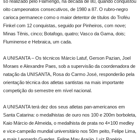
só realizado pelo Flamengo, na década de 80, quando conquistou
oito campeonatos consecutivos, de 1980 a 87. O rubro-negro
carioca permanece como o maior detentor de títulos do Troféu
Finkel com 12 conquistas, seguido por Pinheiros, com nove;
Minas Tênis, cinco; Botafogo, quatro; Vasco da Gama, dois;
Fluminense e Hebraica, um cada.
A UNISANTA – Os técnicos Márcio Latuf, Gerson Pazian, Joel
Moraes e Alexandre Paes, sob a supervisão da coordenadora de
natação da UNISANTA, Rosa do Carmo José, responderão pela
orientação técnica dos atletas santistas na mais importante
competição do semestre em nível nacional.
A UNISANTA terá dez dos seus atletas pan-americanos em
Santa Catarina: o medalhistas de ouro nos 100 e 200m borboleta,
Kaio Márcio de Almeida, o medalhista de prata no 4×100 medley
e vice-campeão mundial universitário nos 50m peito, Felipe Lima,
e mais Leonardo Guedes, Felipe May Araújo, Luiz Rogério