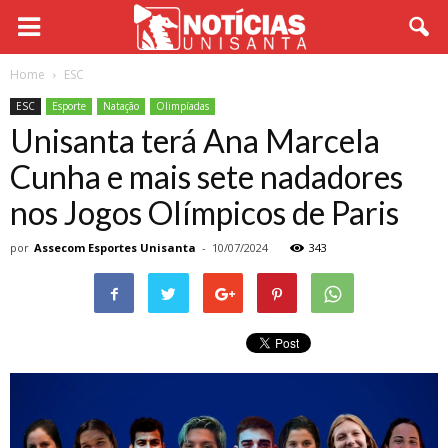
Home
ESC
ESC
Esporte
Natação
Olimpíadas
Unisanta terá Ana Marcela
Cunha e mais sete nadadores
nos Jogos Olímpicos de Paris
por
Assecom Esportes Unisanta
-
10/07/2024
343